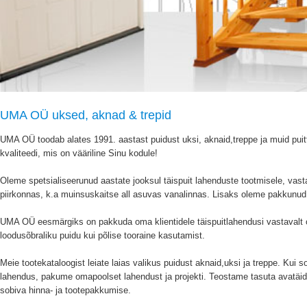
UMA OÜ uksed, aknad & trepid
UMA OÜ toodab alates 1991. aastast puidust uksi, aknaid,treppe ja muid puitt
kvaliteedi, mis on vääriline Sinu kodule!
Oleme spetsialiseerunud aastate jooksul täispuit lahenduste tootmisele, vasta
piirkonnas, k.a muinsuskaitse all asuvas vanalinnas. Lisaks oleme pakkunud j
UMA OÜ eesmärgiks on pakkuda oma klientidele täispuitlahendusi vastavalt 
loodusõbraliku puidu kui põlise tooraine kasutamist.
Meie tootekataloogist leiate laias valikus puidust aknaid,uksi ja treppe. Kui soo
lahendus, pakume omapoolset lahendust ja projekti. Teostame tasuta avatäide
sobiva hinna- ja tootepakkumise.