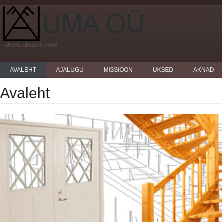
uksed, aknad & trepid
AVALEHT
AJALUGU
MISSIOON
UKSED
AKNAD
Avaleht