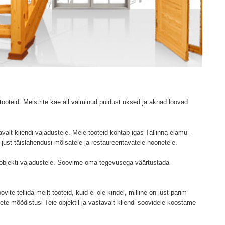
ooteid. Meistrite käe all valminud puidust uksed ja aknad loovad
valt kliendi vajadustele. Meie tooteid kohtab igas Tallinna elamu-
ust täislahendusi mõisatele ja restaureeritavatele hoonetele.
objekti vajadustele. Soovime oma tegevusega väärtustada
vite tellida meilt tooteid, kuid ei ole kindel, milline on just parim
te mõõdistusi Teie objektil ja vastavalt kliendi soovidele koostame